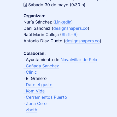
🗓️ Sábado 30 de mayo (9:30 h)
Organizan:
Nuría Sánchez (
LinkedIn
)
​Dani Sánchez (
designshapers.co
)
Raúl Marín Calleja (
Shift+R
)
Antonio Díaz Cueto (
designshapers.co
)
Colaboran:
· Ayuntamiento de
Navalvillar de Pela
· Cañada Sanchez
·
Clinic
· El Granero
·
Date el gusto
· Kom Vida
·
Cerramientos Puerto
·
Zona Cero
·
zbeth