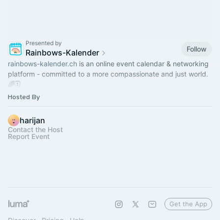
Presented by
Follow
Rainbows-Kalender
rainbows-kalender.ch
is an online event calendar & networking
platform - committed to a more compassionate and just world.
🌈🗓
Hosted By
Check our TG-Group:
https://t.me/rainbows_kalender
harijan
Contact the Host
Report Event
Get the App