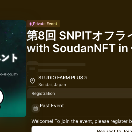
Private Event
第8回 SNPITオフ
with SoudanNFT i
STUDIO FARM PLUS
Sendai, Japan
Registration
Past Event
Welcome! To join the event, please register 
Request to Joi