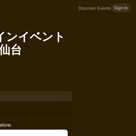
Sign In
Discover Events
ラインイベント
n 仙台
below.
n