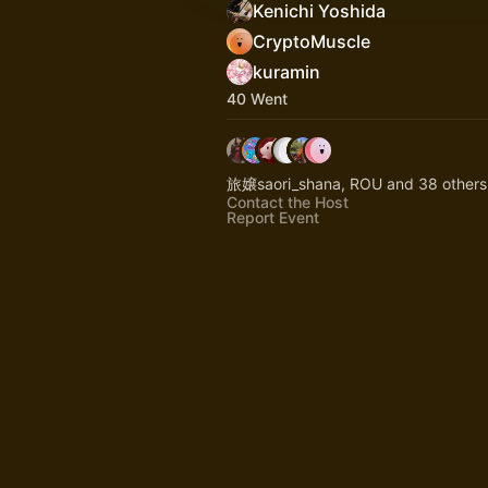
Kenichi Yoshida
CryptoMuscle
kuramin
40 Went
旅嬢saori_shana, ROU and 38 others
Contact the Host
Report Event