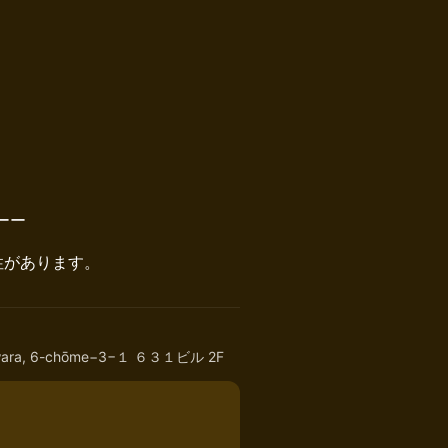
ーー
性があります。
Odawara, 6-chōme−3−１ ６３１ビル 2F