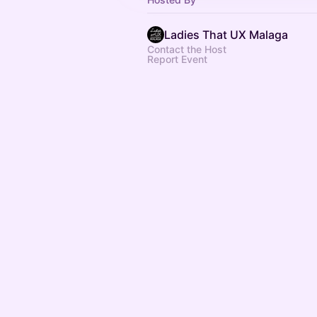
Ladies That UX Malaga
Contact the Host
Report Event