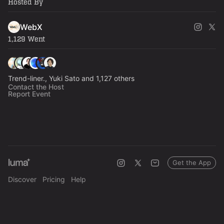
Hosted By
WebX
1,129 Went
Trend-liner., Yuki Sato and 1,127 others
Contact the Host
Report Event
Get the App
Discover
Pricing
Help