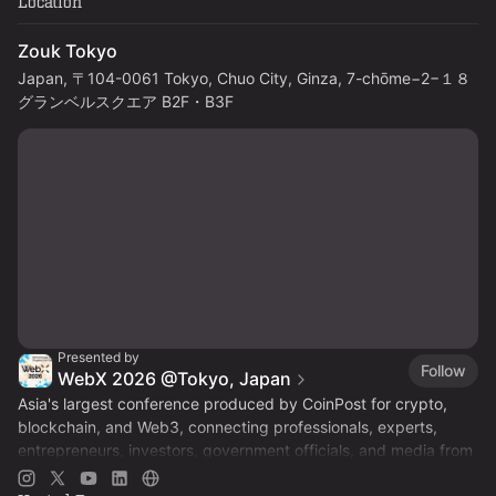
Location
Zouk Tokyo
Japan, 〒104-0061 Tokyo, Chuo City, Ginza, 7-chōme−2−１８
グランベルスクエア B2F・B3F
Presented by
Follow
WebX 2026 @Tokyo, Japan
Asia's largest conference produced by CoinPost for crypto,
blockchain, and Web3, connecting professionals, experts,
entrepreneurs, investors, government officials, and media from
Japan and beyond.