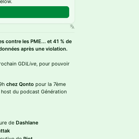
below.
n
s contre les PME... et 41 % de
données après une violation.
prochain GDI
Live
, pour pouvoir
19h
chez Qonto
pour la 7ème
, host du podcast Génération
ture de
Dashlane
ttak
cutive de
Riot