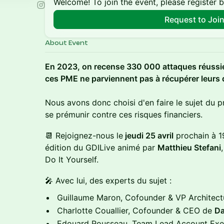
Welcome! To join the event, please register 
Request to Joi
About Event
En 2023, on recense 330 000 attaques réussie
ces PME ne parviennent pas à récupérer leurs 
Nous avons donc choisi d'en faire le sujet du 
se prémunir contre ces risques financiers.
📆 Rejoignez-nous le
jeudi 25 avril
prochain à 
édition du GDILive animé par
Matthieu Stefani
Do It Yourself.
🎤 Avec lui, des experts du sujet :
Guillaume Maron, Cofounder & VP Architec
Charlotte Couallier, Cofounder & CEO de
Da
Edouard Rousseau, Team Lead Account Exe