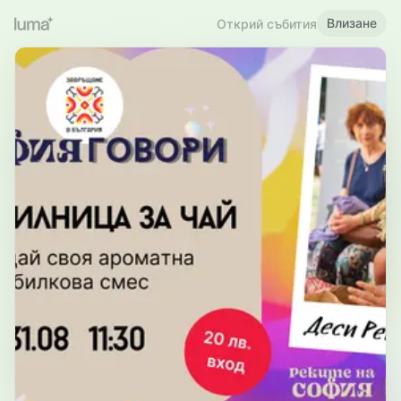
Влизане
Открий събития