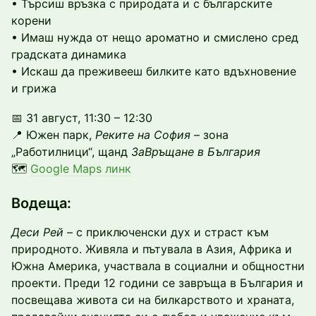
• Търсиш връзка с природата и с българските
корени
• Имаш нужда от нещо ароматно и смислено сред
градската динамика
• Искаш да преживееш билките като вдъхновение
и грижа
📅 31 август, 11:30 – 12:30
📍 Южен парк,
Реките на София
– зона
„Работилници“, щанд
ЗаВръщане в България
🗺
Google Maps линк
Водеща:
Деси Рей
– с приключенски дух и страст към
природното. Живяла и пътувала в Азия, Африка и
Южна Америка, участвала в социални и общностни
проекти. Преди 12 години се завръща в България и
посвещава живота си на билкарството и храната,