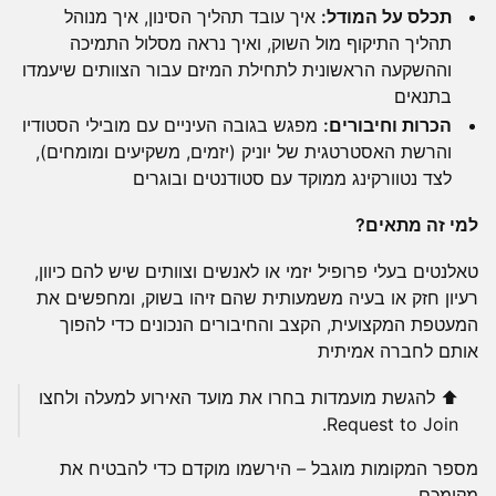
תכלס על המודל:
איך עובד תהליך הסינון, איך מנוהל
תהליך התיקוף מול השוק, ואיך נראה מסלול התמיכה
וההשקעה הראשונית לתחילת המיזם עבור הצוותים שיעמדו
בתנאים
הכרות וחיבורים:
מפגש בגובה העיניים עם מובילי הסטודיו
והרשת האסטרטגית של יוניק (יזמים, משקיעים ומומחים),
לצד נטוורקינג ממוקד עם סטודנטים ובוגרים
למי זה מתאים?
טאלנטים בעלי פרופיל יזמי או לאנשים וצוותים שיש להם כיוון,
רעיון חזק או בעיה משמעותית שהם זיהו בשוק, ומחפשים את
המעטפת המקצועית, הקצב והחיבורים הנכונים כדי להפוך
אותם לחברה אמיתית
⬆️ להגשת מועמדות בחרו את מועד האירוע למעלה ולחצו
Request to Join.
מספר
המקומות
מוגבל
–
הירשמו
מוקדם
כדי
להבטיח
את
מקומכם