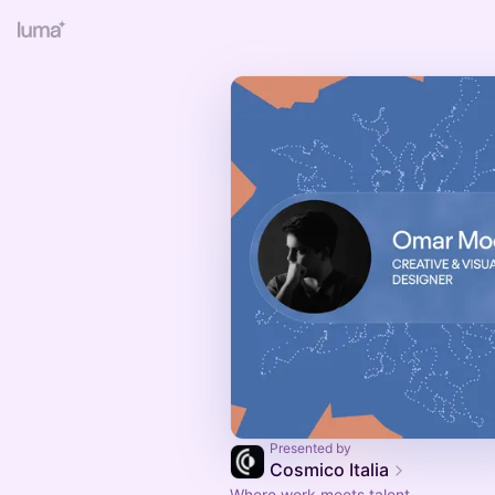
Presented by
Cosmico Italia
Where work meets talent.