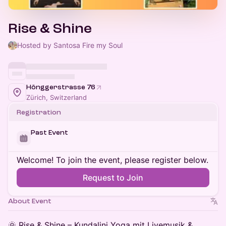
Rise & Shine
Hosted by Santosa Fire my Soul
Hönggerstrasse 76
Zürich, Switzerland
Registration
Past Event
Welcome! To join the event, please register below.
Request to Join
About Event
🌞 Rise & Shine – Kundalini Yoga mit Livemusik &