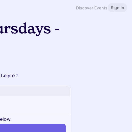
Sign In
Discover Events
rsdays -
 Lėlytė
below.