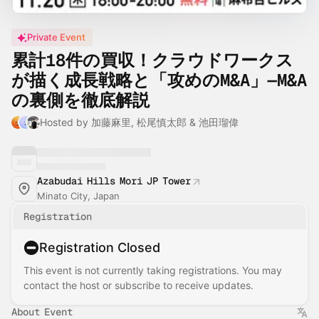
Private Event
累計18件の買収！クラウドワークス
が描く成長戦略と「攻めのM&A」—M&A
の裏側を徹底解説
Hosted by 加藤麻里, 松尾慎太郎 & 池田瑠偉
Azabudai Hills Mori JP Tower
Minato City, Japan
Registration
Registration Closed
This event is not currently taking registrations. You may
contact the host or subscribe to receive updates.
About Event