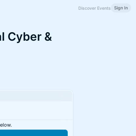
Sign In
Discover Events
al Cyber &
below.
n