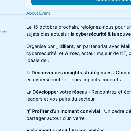
About Event
Le 15 octobre prochain, rejoignez-nous pour 
nd 14 others
sujets clés actuels :
la cybersécurité & la souv
Organisé par
_rzilient
, en partenariat avec
Mail
cybersécurité, et
Arrow
, acteur majeur de l’IT,
idéale de :
✨
Découvrir des insights stratégiques
: Compre
en cybersécurité et leurs impacts concrets.
🤝
Développer votre réseau
: Rencontrez et éc
leaders et vos pairs du secteur.
🍸
Profiter d’un moment convivial
: Un cadre dé
partager autour d’un verre.
Événement gratuit | Places limitées