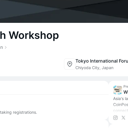
ph Workshop
an
Tokyo International For
Chiyoda City, Japan
Pr
W
Asia's 
CoinPos
connect
taking registrations.
entrepr
officia