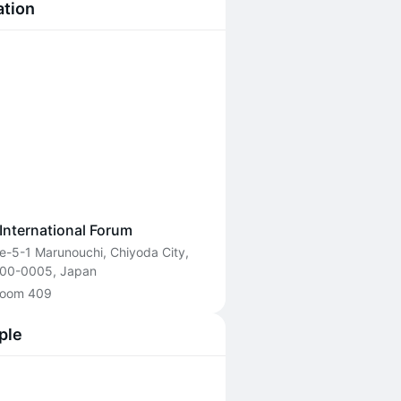
.
ation
International Forum
-5-1 Marunouchi, Chiyoda City,
100-0005, Japan
Room 409
ple