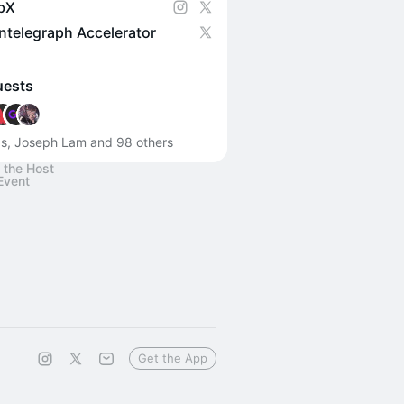
bX
ntelegraph Accelerator
uests
s, Joseph Lam and 98 others
 the Host
Event
Get the App