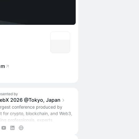
um
esented by
ebX 2026 @Tokyo, Japan
largest conference produced by
t for crypto, blockchain, and Web3,
ing professionals, experts,
eneurs, investors, government
ls, and media from Japan and