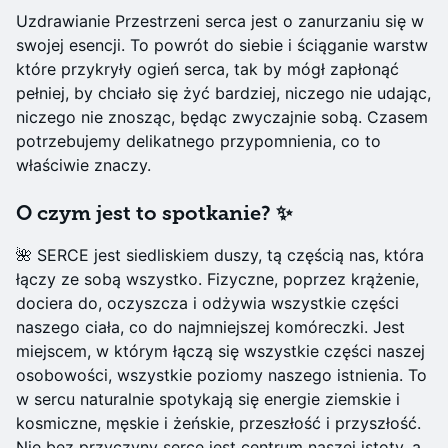
Uzdrawianie Przestrzeni serca jest o zanurzaniu się w
swojej esencji. To powrót do siebie i ściąganie warstw
które przykryły ogień serca, tak by mógł zapłonąć
pełniej, by chciało się żyć bardziej, niczego nie udając,
niczego nie znosząc, będąc zwyczajnie sobą. Czasem
potrzebujemy delikatnego przypomnienia, co to
właściwie znaczy.
O czym jest to spotkanie? ✨
🌺 SERCE jest siedliskiem duszy, tą częścią nas, która
łączy ze sobą wszystko. Fizyczne, poprzez krążenie,
dociera do, oczyszcza i odżywia wszystkie części
naszego ciała, co do najmniejszej komóreczki. Jest
miejscem, w którym łączą się wszystkie części naszej
osobowości, wszystkie poziomy naszego istnienia. To
w sercu naturalnie spotykają się energie ziemskie i
kosmiczne, męskie i żeńskie, przeszłość i przyszłość.
Nie bez przyczyny serce jest centrum naszej istoty, a