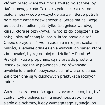
którym przeciwieństwa mogą zostać połączone, by
dać ci nową jakość. Tak, jak życie nie jest czarne i
białe, a nosi w sobie wszystkie barwy… Serce potrafi
pomieścić każde doświadczenie. Serce ma na Twoje
bolączki remedium, jeśli tylko ściągniesz warstwę
kurzu, która je przykrywa, i wrócisz do połączenia ze
sobą i nieskończoną Miłością, która powołała też
Ciebie do życia. . “Twoim zadaniem nie jest szukanie
miłości, a jedynie odnalezienie wszystkich barier, które
zbudowałeś, by się od niej oddzielić.” ~ Rumi . 🌺
Praktyki, które proponuję, są na prawdę proste, a
jednak skuteczne w powracaniu do równowagi,
uwalnianiu zranień, oczyszczaniu i otwieraniu serca.
Zakorzenione są w duchowych praktykach różnych
kultur.
Ważne jest zarówno ściąganie zasłon z serca, tak, byś
czuł/a i żył/a pełniej, jak i umiejętność zasłonienia
siebie dla ochrony, kiedy wymaga tego sytuacja, bo