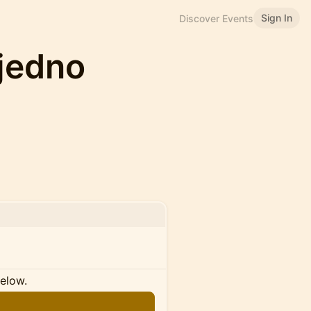
Sign In
Discover Events
jedno
below.