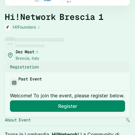
Hi!Network Brescia 1
Hi!Founders
Der Mast
Brescia, Italy
Registration
Past Event
Welcome! To join the event, please register below.
Register
About Event
Torna in Lombardia,
Hi!Network
! La Community di