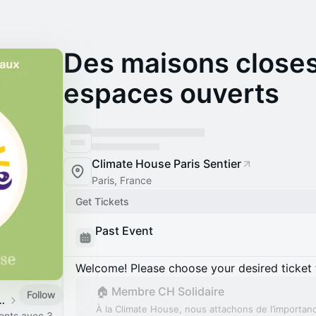
Des maisons close
espaces ouverts
Climate House Paris Sentier
Paris, France
Get Tickets
Past Event
Welcome! Please choose your desired ticket 
🏠 Membre CH Solidaire
Follow
s @ Climate House
À la Climate House, nous attachons de l’importan
ents avec 3