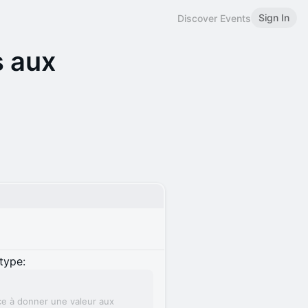
Sign In
Discover Events
s aux
type:
ce à donner une valeur aux