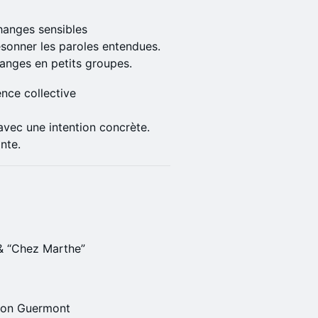
hanges sensibles
ésonner les paroles entendues.
hanges en petits groupes.
ce collective
avec une intention concrète.
nte.
 & “Chez Marthe”
ison Guermont