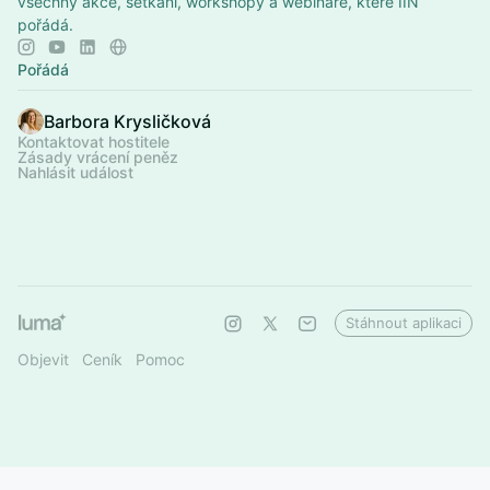
všechny akce, setkání, workshopy a webináře, které IIN
pořádá.
Pořádá
Barbora Krysličková
Kontaktovat hostitele
Zásady vrácení peněz
Nahlásit událost
Stáhnout aplikaci
Objevit
Ceník
Pomoc