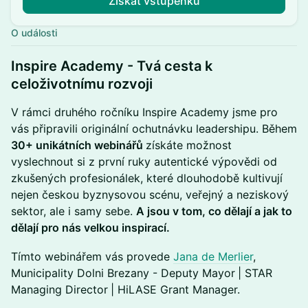
Získat vstupenku
O události
​Inspire Academy - Tvá cesta k
celoživotnímu rozvoji
​V rámci druhého ročníku Inspire Academy jsme pro
vás připravili originální ochutnávku leadershipu. Během
30+ unikátních webinářů
získáte možnost
vyslechnout si z první ruky autentické výpovědi od
zkušených profesionálek, které dlouhodobě kultivují
nejen českou byznysovou scénu, veřejný a neziskový
sektor, ale i samy sebe.
A jsou v tom, co dělají a jak to
dělají pro nás velkou inspirací.
​Tímto webinářem vás provede
Jana de Merlier
,
Municipality Dolni Brezany - Deputy Mayor
| STAR
Managing Director
| HiLASE Grant Manager.