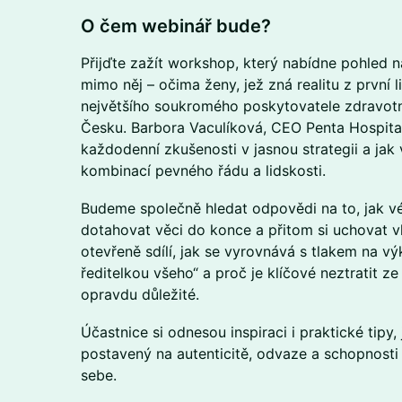
​O čem webinář bude?
Přijďte zažít workshop, který nabídne pohled na
mimo něj – očima ženy, jež zná realitu z první li
největšího soukromého poskytovatele zdravotní
Česku. Barbora Vaculíková, CEO Penta Hospital
každodenní zkušenosti v jasnou strategii a jak 
kombinací pevného řádu a lidskosti.
Budeme společně hledat odpovědi na to, jak vést
dotahovat věci do konce a přitom si uchovat v
otevřeně sdílí, jak se vyrovnává s tlakem na v
ředitelkou všeho“ a proč je klíčové neztratit ze 
opravdu důležité.
Účastnice si odnesou inspiraci i praktické tipy, 
postavený na autenticitě, odvaze a schopnosti 
sebe.