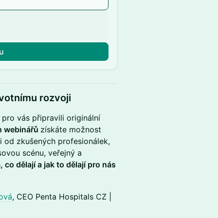
u
ivotnímu rozvoji
ro vás připravili originální
h webinářů
získáte možnost
di od zkušených profesionálek,
sovou scénu, veřejný a
 co dělají a jak to dělají pro nás
ková
, CEO Penta Hospitals CZ |