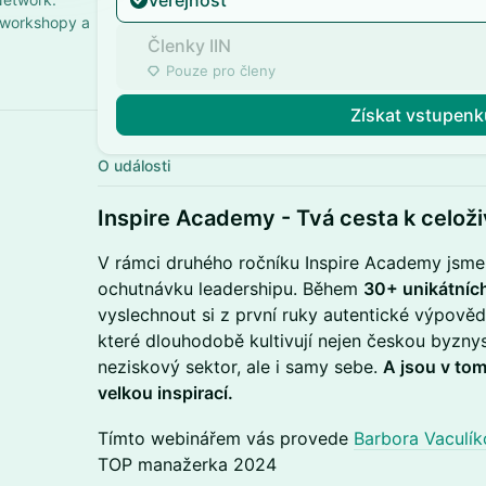
Veřejnost
 workshopy a
Členky IIN
Pouze pro členy
Získat vstupenk
O události
​Inspire Academy - Tvá cesta k celož
​V rámci druhého ročníku Inspire Academy jsme p
ochutnávku leadershipu. Během
30+ unikátníc
vyslechnout si z první ruky autentické výpově
které dlouhodobě kultivují nejen českou byzny
neziskový sektor, ale i samy sebe.
A jsou v tom,
velkou inspirací.
​Tímto webinářem vás provede
Barbora Vaculí
TOP manažerka 2024