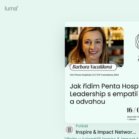
Pořádá
Inspire & Impact Network eventy
Vítejte v kalendáři Inspire & Impact