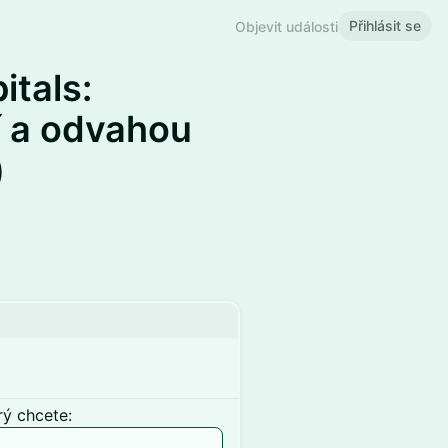
Přihlásit se
Objevit události
itals:
í a odvahou
)
rý chcete: