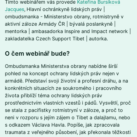
​Tímto webinářem vás provede
Kateřina Bursíková
Jacques
,
Hlavní ochránkyně lidských práv |
ombudsmanka - Ministerstvo obrany, rotmistryně v
aktivní záloze Armády ČR | bývalá poslankyně |
mentorka | ambasadorka Inspire and Impact network |
zakladatelka Czech Support Tibet | autorka.
​O čem webinář bude?
Ombudsmanka Ministerstva obrany nabídne širší
pohled na koncept ochrany lidských práv nejen v
armádě. Představí svoji životní a profesní dráhu, a na
konkrétních situacích ze soukromého i pracovního
života přiblíží téma ochrany lidských práv
prostřednictvím vlastních vzestů i pádů. Vysvětlí, proč
se stala z pacifistky rotmistryní v záloze, a proč to
neni v rozporu s jejím zájem o Tibet a dalajlamu, nebo
s odkazem Václava Havla. Popíše, jak zpracovala
traumata z veřejného působení, jak překonala těžkosti