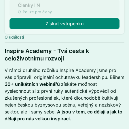
Členky IIN
Pouze pro členy
Získat vstupenku
O události
​Inspire Academy - Tvá cesta k
celoživotnímu rozvoji
​V rámci druhého ročníku Inspire Academy jsme pro
vás připravili originální ochutnávku leadershipu. Během
30+ unikátních webinářů
získáte možnost
vyslechnout si z první ruky autentické výpovědi od
zkušených profesionálek, které dlouhodobě kultivují
nejen českou byznysovou scénu, veřejný a neziskový
sektor, ale i samy sebe.
A jsou v tom, co dělají a jak to
dělají pro nás velkou inspirací.