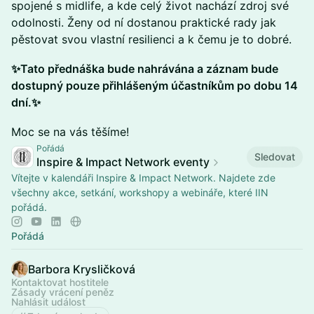
spojené s midlife, a kde celý život nachází zdroj své
odolnosti. Ženy od ní dostanou praktické rady jak
pěstovat svou vlastní resilienci a k čemu je to dobré.
✨Tato přednáška bude nahrávána a záznam bude
dostupný pouze přihlášeným účastníkům po dobu 14
dní.✨
​Moc se na vás těšíme!
Pořádá
Sledovat
Inspire & Impact Network eventy
Vítejte v kalendáři Inspire & Impact Network. Najdete zde
všechny akce, setkání, workshopy a webináře, které IIN
pořádá.
Pořádá
Barbora Krysličková
Kontaktovat hostitele
Zásady vrácení peněz
Nahlásit událost