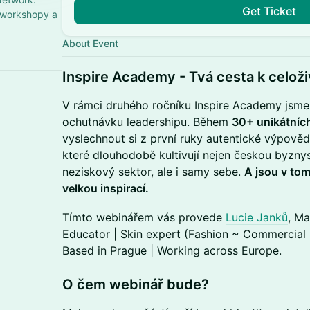
Get Ticket
 workshopy a
About Event
​Inspire Academy - Tvá cesta k celož
​​V rámci druhého ročníku Inspire Academy jsme p
ochutnávku leadershipu. Během
30+ unikátníc
vyslechnout si z první ruky autentické výpově
které dlouhodobě kultivují nejen českou byzny
neziskový sektor, ale i samy sebe.
A jsou v tom,
velkou inspirací.
​Tímto webinářem vás provede
Lucie Janků
, Ma
Educator | Skin expert (Fashion ~ Commercial 
Based in Prague | Working across Europe.
​O čem webinář bude?