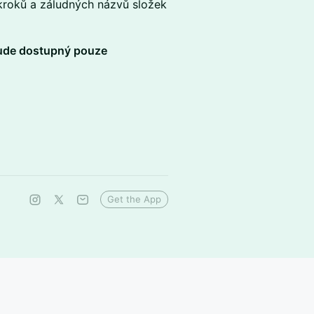
ákroků a záludných názvů složek
ude dostupný pouze
Get the App