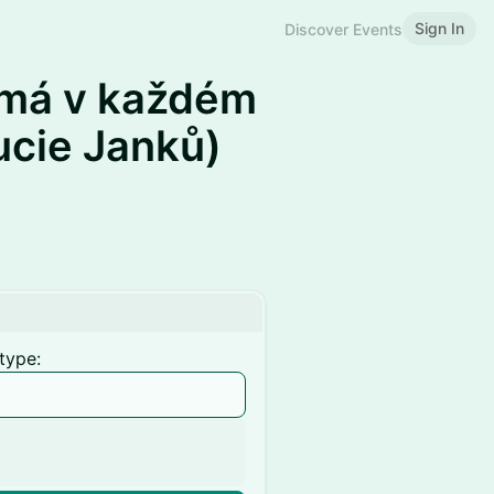
Sign In
Discover Events
omá v každém
Lucie Janků)
type: