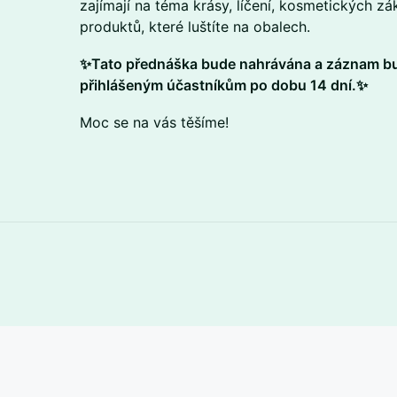
zajímají na téma krásy, líčení, kosmetických z
produktů, které luštíte na obalech.
✨Tato přednáška bude nahrávána a záznam b
přihlášeným účastníkům po dobu 14 dní.✨
​Moc se na vás těšíme!