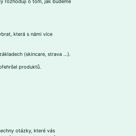
ily rozhodují o tom, jak budeme
brat, která s námi více
ákladech (skincare, strava …).
přehršel produktů.
echny otázky, které vás