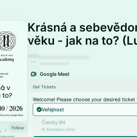
Krásná a sebevěd
věku - jak na to? (
Google Meet
Get Tickets
Welcome! Please choose your desired ticket 
Veřejnost
Členky IIN
Follow
ork eventy
Members-Only
 Network.