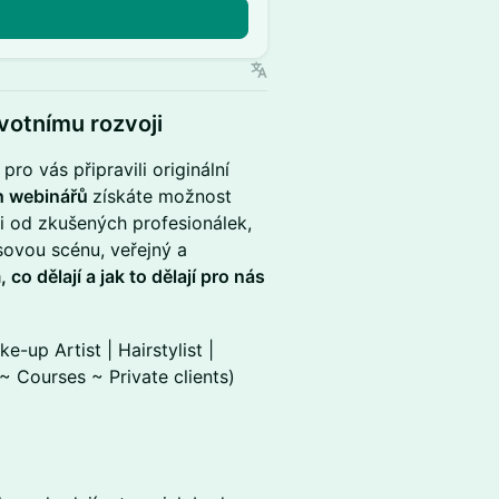
ivotnímu rozvoji
ro vás připravili originální
h webinářů
získáte možnost
di od zkušených profesionálek,
sovou scénu, veřejný a
 co dělají a jak to dělají pro nás
ke-up Artist | Hairstylist |
~ Courses ~ Private clients)