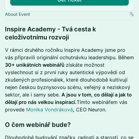
About Event
​Inspire Academy - Tvá cesta k
celoživotnímu rozvoji
​V rámci druhého ročníku Inspire Academy jsme pro
vás připravili originální ochutnávku leadershipu. Během
30+ unikátních webinářů
získáte možnost
vyslechnout si z první ruky autentické výpovědi od
zkušených profesionálek, které dlouhodobě kultivují
nejen českou byznysovou scénu, veřejný a neziskový
sektor, ale i samy sebe.
A jsou v tom, co dělají a jak to
dělají pro nás velkou inspirací.
​Tímto webinářem vás
provede
Monika Vondráková
,
CEO Neuron.
​O čem webinář bude?
Dlouhodobé budování značky, radosti a starosti, co se