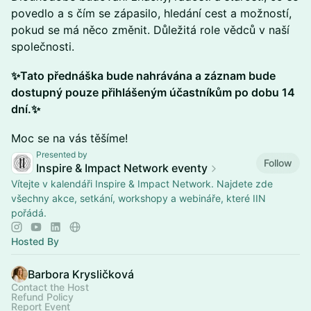
povedlo a s čím se zápasilo, hledání cest a možností,
pokud se má něco změnit. Důležitá role vědců v naší
společnosti.
✨Tato přednáška bude nahrávána a záznam bude
dostupný pouze přihlášeným účastníkům po dobu 14
dní.✨
​Moc se na vás těšíme!
Presented by
Follow
Inspire & Impact Network eventy
Vítejte v kalendáři Inspire & Impact Network. Najdete zde
všechny akce, setkání, workshopy a webináře, které IIN
pořádá.
Hosted By
Barbora Krysličková
Contact the Host
Refund Policy
Report Event