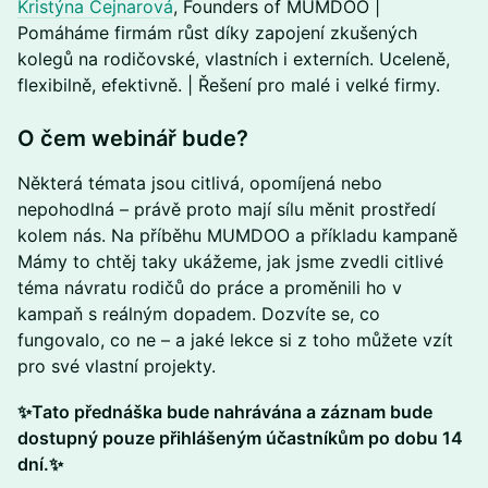
Kristýna Cejnarová
, Founders of MUMDOO |
Pomáháme firmám růst díky zapojení zkušených
kolegů na rodičovské, vlastních i externích. Uceleně,
flexibilně, efektivně. | Řešení pro malé i velké firmy.
​O čem webinář bude?
Některá témata jsou citlivá, opomíjená nebo
nepohodlná – právě proto mají sílu měnit prostředí
kolem nás. Na příběhu MUMDOO a příkladu kampaně
Mámy to chtěj taky ukážeme, jak jsme zvedli citlivé
téma návratu rodičů do práce a proměnili ho v
kampaň s reálným dopadem. Dozvíte se, co
fungovalo, co ne – a jaké lekce si z toho můžete vzít
pro své vlastní projekty.
✨Tato přednáška bude nahrávána a záznam bude
dostupný pouze přihlášeným účastníkům po dobu 14
dní.✨