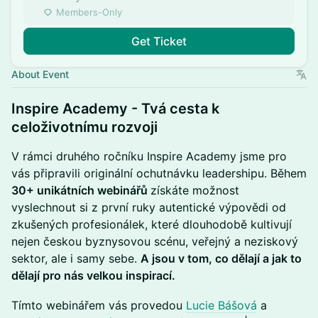
Members-Only
Get Ticket
About Event
​Inspire Academy - Tvá cesta k
celoživotnímu rozvoji
​V rámci druhého ročníku Inspire Academy jsme pro
vás připravili originální ochutnávku leadershipu. Během
30+ unikátních webinářů
získáte možnost
vyslechnout si z první ruky autentické výpovědi od
zkušených profesionálek, které dlouhodobě kultivují
nejen českou byznysovou scénu, veřejný a neziskový
sektor, ale i samy sebe.
A jsou v tom, co dělají a jak to
dělají pro nás velkou inspirací.
​Tímto webinářem vás provedou
Lucie Bášová
a