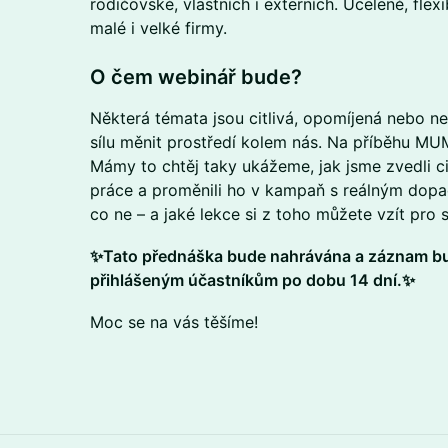
rodičovské, vlastních i externích. Uceleně, flexi
malé i velké firmy.
​O čem webinář bude?
Některá témata jsou citlivá, opomíjená nebo n
sílu měnit prostředí kolem nás. Na příběhu 
Mámy to chtěj taky ukážeme, jak jsme zvedli ci
práce a proměnili ho v kampaň s reálným dopa
co ne – a jaké lekce si z toho můžete vzít pro s
✨Tato přednáška bude nahrávána a záznam b
přihlášeným účastníkům po dobu 14 dní.✨
​Moc se na vás těšíme!