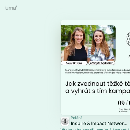
Pořádá
Inspire & Impact Network eventy
Vítejte v kalendáři Inspire & Impact