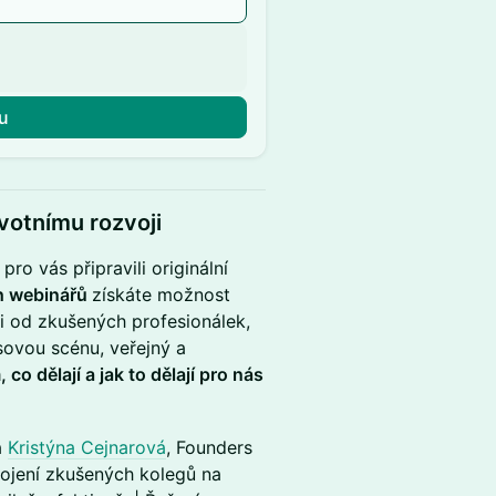
u
ivotnímu rozvoji
ro vás připravili originální
h webinářů
získáte možnost
di od zkušených profesionálek,
sovou scénu, veřejný a
 co dělají a jak to dělají pro nás
a
Kristýna Cejnarová
, Founders
jení zkušených kolegů na