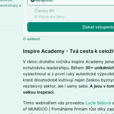
Veřejnost
 workshopy a
Členky IIN
Pouze pro členy
Získat vstupenk
O události
​Inspire Academy - Tvá cesta k celož
​V rámci druhého ročníku Inspire Academy jsme p
ochutnávku leadershipu. Během
30+ unikátníc
vyslechnout si z první ruky autentické výpově
které dlouhodobě kultivují nejen českou byzny
neziskový sektor, ale i samy sebe.
A jsou v tom,
velkou inspirací.
​Tímto webinářem vás provedou
Lucie Bášová
of MUMDOO | Pomáháme firmám růst díky zapo