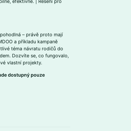
bilně, efektivně. | Řešení pro
epohodlná – právě proto mají
MUMDOO a příkladu kampaně
tlivé téma návratu rodičů do
dem. Dozvíte se, co fungovalo,
vé vlastní projekty.
ude dostupný pouze