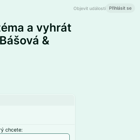
Přihlásit se
Objevit události
téma a vyhrát
 Bášová &
rý chcete: