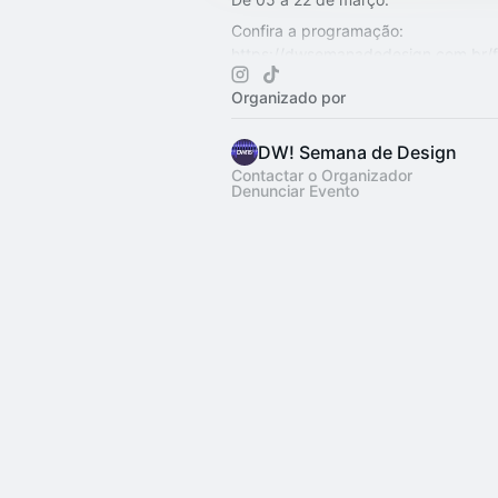
Confira a programação:
https://dwsemanadedesign.com.br/f
2026/
Organizado por
Tudo sobre o Fashion Hub DW!:
https://dwsemanadedesign.com.br/b
DW! Semana de Design
hub-d…
Contactar o Organizador
Denunciar Evento