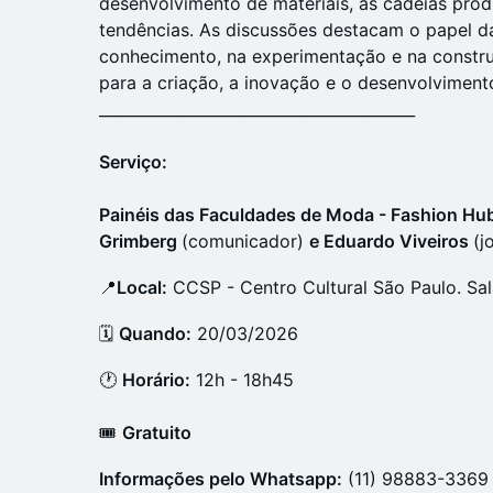
desenvolvimento de materiais, às cadeias prod
tendências. As discussões destacam o papel d
conhecimento, na experimentação e na constr
para a criação, a inovação e o desenvolviment
_________________________________________
Serviço:
Painéis das Faculdades de Moda - Fashion Hu
Grimberg
(comunicador)
e Eduardo Viveiros
(j
​📍
Local:
CCSP - Centro Cultural São Paulo. Sal
​​​​​​​​​​🗓
Quando:
20/03/2026
​​​​​🕐
Horário:
12h - 18h45
​​​​​🎟️
Gratuito
​​​​Informações pelo Whatsapp:
(11) 98883-3369