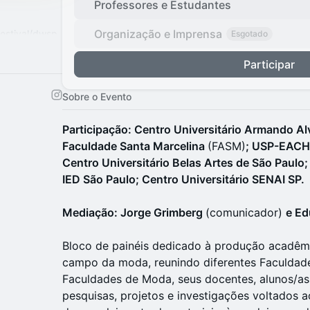
Professores e Estudantes
Organização e Imprensa
estival/dwsp
Esgotado
Participar
log/fashion-
Sobre o Evento
Participação: Centro Universitário Armando A
Faculdade Santa Marcelina
(FASM)
; USP-EACH;
Centro Universitário Belas Artes de São Paulo;
IED São Paulo; Centro Universitário SENAI SP.
Mediação: Jorge Grimberg
(comunicador)
e Ed
Bloco de painéis dedicado à produção acadêmi
campo da moda, reunindo diferentes Faculdad
Faculdades de Moda, seus docentes, alunos/as
pesquisas, projetos e investigações voltados a