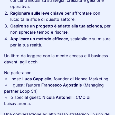
concentrandosi su strategia, crescita e gestione
operativa.
Ragionare sulle leve chiave
per affrontare con
lucidità le sfide di questo settore.
Capire se un progetto è adatto alla tua azienda
, per
non sprecare tempo e risorse.
Applicare un metodo efficace
, scalabile e su misura
per la tua realtà.
Un libro da leggere con la mente accesa e il business
davanti agli occhi.
Ne parleranno:
🔹 l'host:
Luca Cappiello
, founder di Nonna Marketing
🔹 il guest: l’autore
Francesco Agostinis
(Managing
partner Loop Srl)
🔹 lo special guest:
Nicola Antonelli
, CMO di
Luisaviaroma.
Una conversazione ad alto tasso strategico, in uno dei