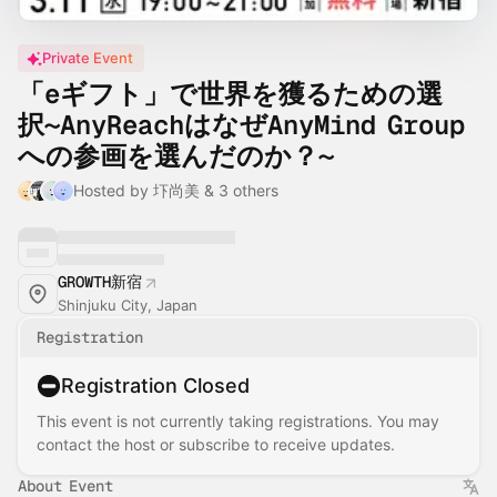
Private Event
「eギフト」で世界を獲るための選
択〜AnyReachはなぜAnyMind Group
への参画を選んだのか？〜
Hosted by 圷尚美 & 3 others
GROWTH新宿
Shinjuku City, Japan
Registration
Registration Closed
This event is not currently taking registrations. You may
contact the host or subscribe to receive updates.
About Event