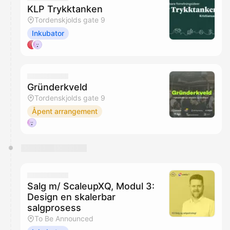
KLP Trykktanken
Tordenskjolds gate 9
Inkubator
Gründerkveld
Tordenskjolds gate 9
Åpent arrangement
Salg m/ ScaleupXQ, Modul 3:
Design en skalerbar
salgprosess
To Be Announced