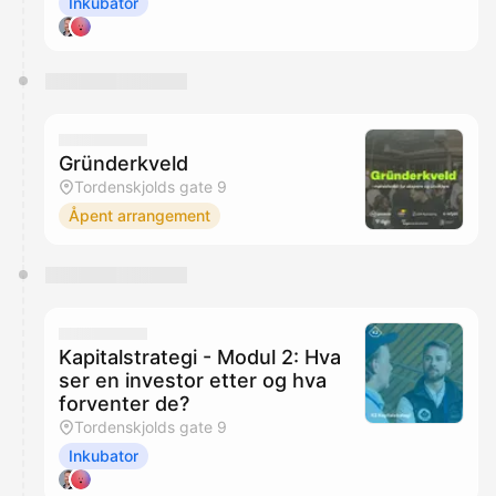
Inkubator
Gründerkveld
Tordenskjolds gate 9
Åpent arrangement
Kapitalstrategi - Modul 2: Hva
ser en investor etter og hva
forventer de?
Tordenskjolds gate 9
Inkubator