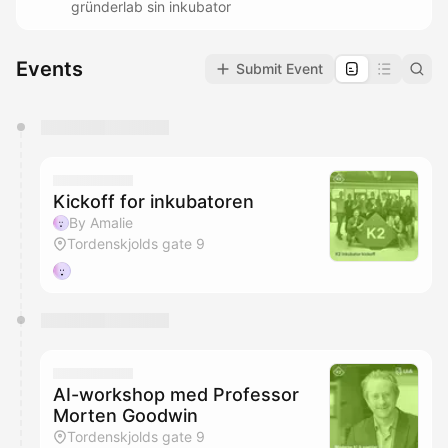
gründerlab sin inkubator
Events
Submit Event
You have 0 events pending approval by the
calendar admin.
They will show up on the schedule once approved
Kickoff for inkubatoren
By Amalie
Tordenskjolds gate 9
AI-workshop med Professor
Morten Goodwin
Tordenskjolds gate 9