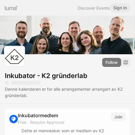
Sign In
Discover Events
Follow
Inkubator - K2 gründerlab
Denne kalenderen er for alle arrangementer arrangert av K2
gründerlab.
Inkubatormedlem
Join
Free
·
Require Approval
Dette er mennesker som er medlem av K2