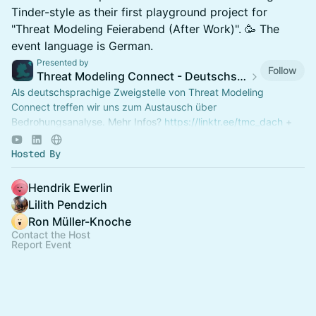
Tinder-style as their first playground project for
"Threat Modeling Feierabend (After Work)". 🥳 The
event language is German.
Presented by
Follow
Threat Modeling Connect - Deutschsprachige Zweigstelle
Als deutschsprachige Zweigstelle von Threat Modeling
Connect treffen wir uns zum Austausch über
Bedrohungsanalyse. Mehr Infos?
https://linktr.ee/tmc_dach
+
https://lu.ma/threatmodelingconnect
Hosted By
Hendrik Ewerlin
Lilith Pendzich
Ron Müller-Knoche
Contact the Host
Report Event