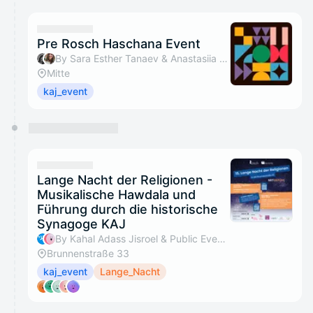
calendar admin.
They will show up on the schedule once approved
Pre Rosch Haschana Event
By Sara Esther Tanaev & Anastasiia Zharko
Mitte
kaj_event
Lange Nacht der Religionen -
Musikalische Hawdala und
Führung durch die historische
Synagoge KAJ
By Kahal Adass Jisroel & Public Events
Brunnenstraße 33
kaj_event
Lange_Nacht