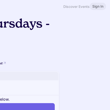
Sign In
Discover Events
rsdays -
ne
below.