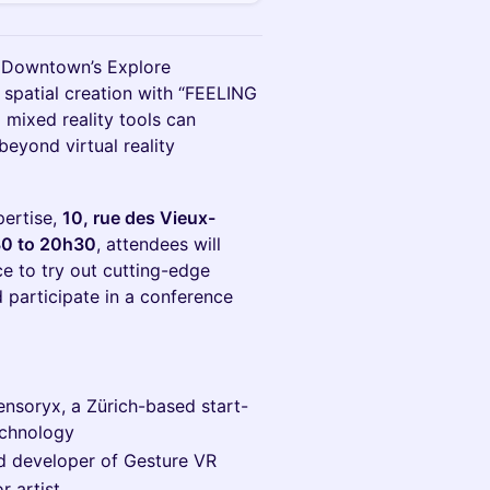
 Downtown’s Explore
f spatial creation with “FEELING
mixed reality tools can
beyond virtual reality
pertise,
10, rue des Vieux-
30 to 20h30
, attendees will
e to try out cutting-edge
 participate in a conference
ensoryx, a Zürich-based start-
technology
and developer of Gesture VR
r artist