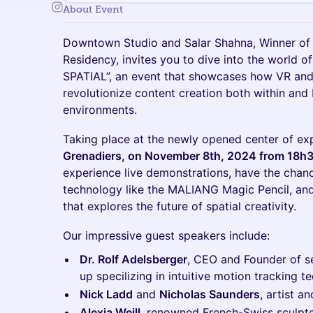
About Event
Downtown Studio and Salar Shahna, Winner of
Residency, invites you to dive into the world o
SPATIAL”, an event that showcases how VR and 
revolutionize content creation both within and 
environments.
Taking place at the newly opened center of ex
Grenadiers, on November 8th, 2024 from 18h
experience live demonstrations, have the chanc
technology like the MALIANG Magic Pencil, and
that explores the future of spatial creativity.
Our impressive guest speakers include:
Dr. Rolf Adelsberger
, CEO and Founder of s
up specilizing in intuitive motion tracking 
Nick Ladd
and
Nicholas Saunders
, artist 
Alexia Weill
, renowned French-Swiss sculpto