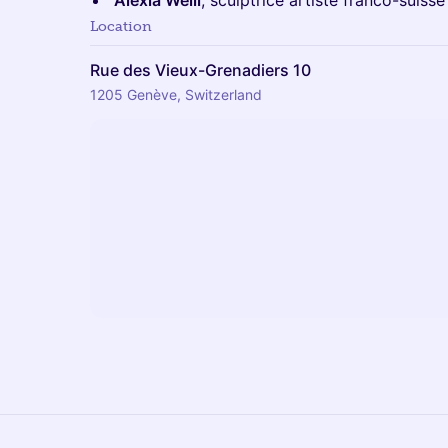
Alexia Weill
, sculptrice artiste franco-suiss
Location
Rue des Vieux-Grenadiers 10
1205 Genève, Switzerland