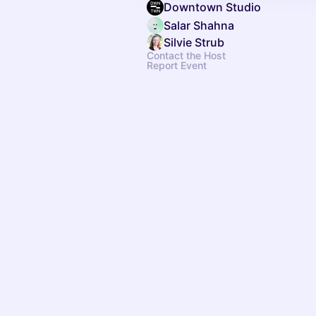
Downtown Studio
Salar Shahna
Silvie Strub
Contact the Host
Report Event