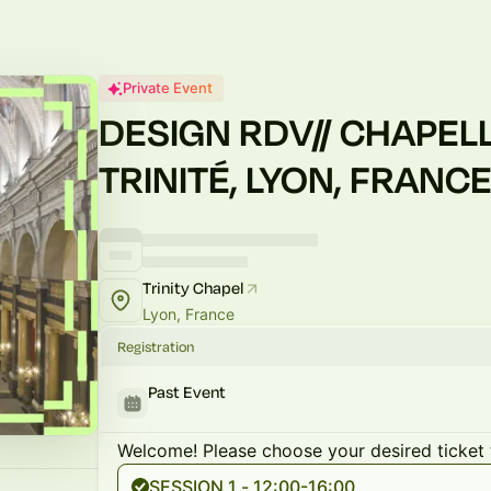
Private Event
DESIGN RDV// CHAPELL
TRINITÉ, LYON, FRANC
Trinity Chapel
Lyon, France
Registration
Past Event
Welcome! Please choose your desired ticket 
SESSION 1 - 12:00-16:00