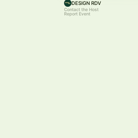
DESIGN RDV
Contact the Host
Report Event