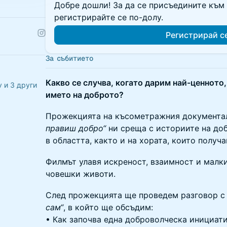
Добре дошли! За да се присъедините към 
регистрирайте се по-долу.
Регистрирай с
За събитието
Какво се случва, когато дарим най-ценното,
v и 3 други
името на доброто?
Прожекцията на късометражния документ
правиш добро“
ни среща с историите на доб
в областта, както и на хората, които получ
Филмът улавя искреност, взаимност и малк
човешки животи.
След прожекцията ще проведем разговор с
сам“
, в който ще обсъдим:
• Как започва една доброволческа инициати