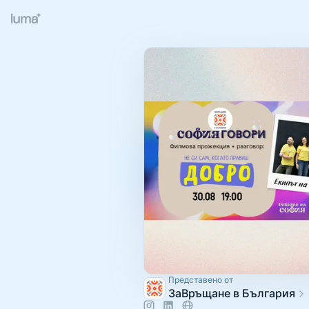
Представено от
ЗаВръщане в България