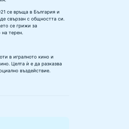
021 се връща в България и
де свързан с общността си.
дето се грижи за
 на терен.
оти в игралното кино и
ино. Целта ѝ е да разказва
социално въздействие.