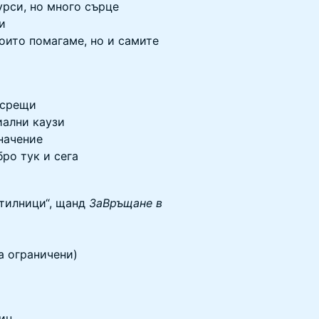
урси, но много сърце
и
които помагаме, но и самите
 срещи
иални каузи
начение
ро тук и сега
отилници“, щанд
ЗаВръщане в
а ограничени)
ин.