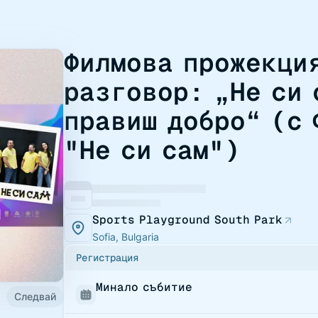
Филмова прожекци
разговор: „Не си 
правиш добро“ (с 
"Не си сам")
Sports Playground South Park
Sofia, Bulgaria
Регистрация
Минало събитие
Следвай