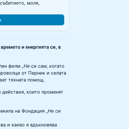
събитието, моля,
е
 времето и енергията си, в
ален филм
„Не си сам, когато
роволци от Перник и селата
ават тяхната помощ.
и действия, които променят
 екипа на Фондация
„Не си
ва и какво я вдъхновява