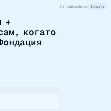
Влизане
Открий събития
я +
сам, когато
Фондация