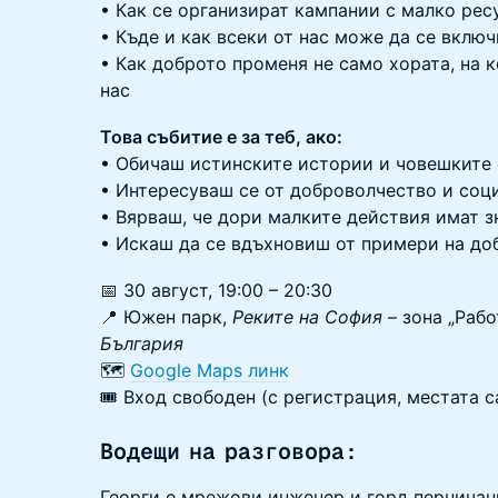
• Как се организират кампании с малко рес
• Къде и как всеки от нас може да се включ
• Как доброто променя не само хората, на 
нас
Това събитие е за теб, ако:
• Обичаш истинските истории и човешките
• Интересуваш се от доброволчество и соц
• Вярваш, че дори малките действия имат з
• Искаш да се вдъхновиш от примери на доб
📅 30 август, 19:00 – 20:30
📍 Южен парк,
Реките на София
– зона „Раб
България
🗺
Google Maps линк
🎟 Вход свободен (с регистрация, местата с
Водещи на разговора:
Георги е мрежови инженер и горд перничан