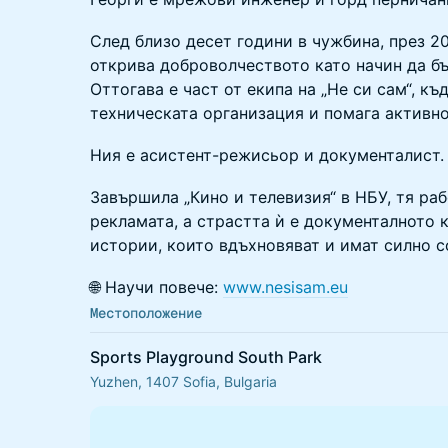
След близо десет години в чужбина, през 2
открива доброволчеството като начин да бъ
Оттогава е част от екипа на „Не си сам“, къ
техническата организация и помага активно
Ния е асистент-режисьор и документалист.
Завършила „Кино и телевизия“ в НБУ, тя раб
рекламата, а страстта ѝ е документалното к
истории, които вдъхновяват и имат силно 
🌐 Научи повече:
www.nesisam.eu
Местоположение
Sports Playground South Park
Yuzhen, 1407 Sofia, Bulgaria