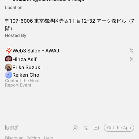
Location
〒107-6006 東京都港区赤坂1丁目12-32 アーク森ビル（7
階）
Hosted By
Web3 Salon - AWAJ
Hinza Asif
Erika Suzuki
Reiken Cho
Contact the Host
Report Event
Get the App
Discover
Pricing
Help