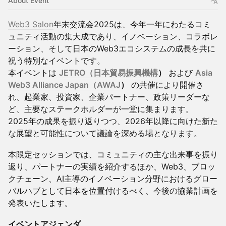
About Event
Web3 Salon
年末交流会2025は、今年一年にわたるコミ
ュニティ活動の集大成であり、イノベーション、コラボレ
ーション、そして日本のWeb3エコシステムの成長を共に
祝う特別なイベントです。
本イベントは
JETRO（日本貿易振興機構
）
および
Asia
Web3 Alliance Japan（AWAJ
）
の共催により開催さ
れ、起業家、投資家、企業パートナー、政策リーダーな
ど、主要なステークホルダーが一堂に集まります。
2025年の成果を振り返りつつ、2026年以降に向けた新た
な展望と可能性について議論を深める場となります。
本限定セッションでは、コミュニティの主な出来事を振り
返り、パートナーの実績を紹介するほか、Web3、ブロッ
クチェーン、AI主導のイノベーション分野におけるグロー
バルハブとして日本を位置付けるべく、今後の協業計画を
発表いたします。
イベントアジェンダ