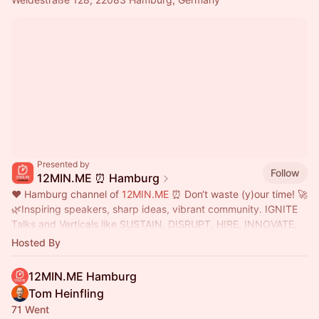
Presented by
Follow
12MIN.ME ⏰ Hamburg
❤️ Hamburg channel of
12MIN.ME
⏰ Don‘t waste (y)our time! 🚀
🌿Inspiring speakers, sharp ideas, vibrant community. IGNITE
Talks and Verticals like SUSTAIN, DISRUPT, HIRE, INNOVATE,
EDUCATE, ...
Hosted By
12MIN.ME Hamburg
Tom Heinfling
71 Went