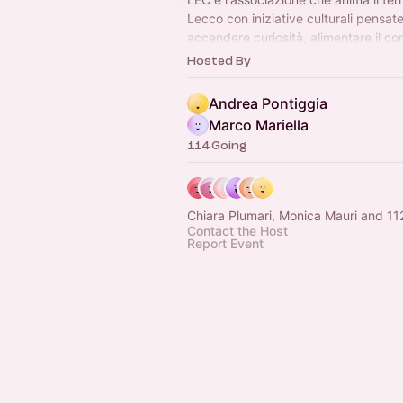
Lecco con iniziative culturali pensat
accendere curiosità, alimentare il co
favorire la partecipazione.
Hosted By
Andrea Pontiggia
Marco Mariella
114 Going
Chiara Plumari, Monica Mauri and 11
Contact the Host
Report Event