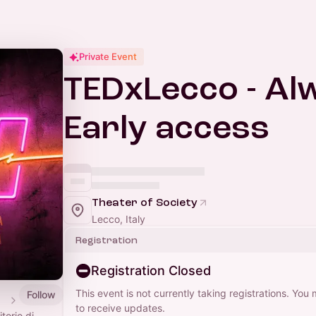
Private Event
TEDxLecco - Al
Early access
Theater of Society
Lecco, Italy
Registration
Registration Closed
This event is not currently taking registrations. You
Follow
ali
to receive updates.
torio di