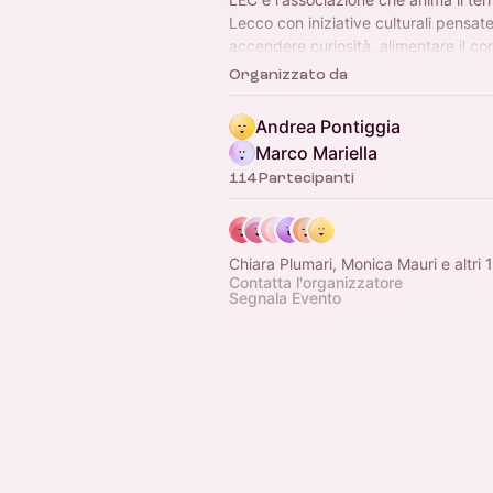
Lecco con iniziative culturali pensat
accendere curiosità, alimentare il co
favorire la partecipazione.
Organizzato da
Andrea Pontiggia
Marco Mariella
114 Partecipanti
Chiara Plumari, Monica Mauri e altri 
Contatta l'organizzatore
Segnala Evento