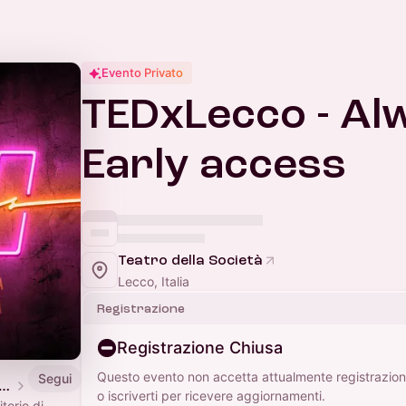
Evento Privato
TEDxLecco - Al
Early access
Teatro della Società
Lecco, Italia
Registrazione
Registrazione Chiusa
Questo evento non accetta attualmente registrazioni
Segui
 Liberi Esploratori Culturali
o iscriverti per ricevere aggiornamenti.
torio di