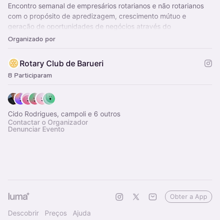
Encontro semanal de empresários rotarianos e não rotarianos
com o propósito de apredizagem, crescimento mútuo e
geração de oportunidades de negócios através do
ecossitesma de contados dos participantes.
Organizado por
Rotary Club de Barueri
8 Participaram
Cido Rodrigues, campoli e 6 outros
Contactar o Organizador
Denunciar Evento
Obter a App
Descobrir
Preços
Ajuda