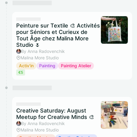
You have 0 events pending approval by the
calendar admin.
They will show up on the schedule once approved
Peinture sur Textile 🎨 Activités
pour Séniors et Curieux de
Tout Âge chez Malina More
Studio 🌷
By Anna Radovenchik
Malina More Studio
Activ'in
Painting
Painting Atelier
€5
Creative Saturday: August
Meetup for Creative Minds 🎨
By Anna Radovenchik
Malina More Studio