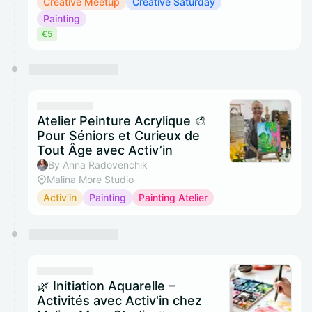
Creative Meetup
Creative Saturday
Painting
€5
Atelier Peinture Acrylique 🎨
Pour Séniors et Curieux de
Tout Âge avec Activ’in
By Anna Radovenchik
Malina More Studio
Activ'in
Painting
Painting Atelier
🌿 Initiation Aquarelle –
Activités avec Activ'in chez