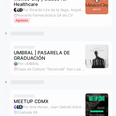
Healthcare
Por Ricardo Lira de la Vega, Angelina Mendoza y Cesar Méndez
Novartis Farmacéutica SA de CV
Agotado
UMBRAL | PASARELA DE
GRADUACIÓN
Por UMBRAL
Casa de Cultura "Tezoncalli" San Luis Huexotla
MEETUP CDMX
Por Ana Henao, Juan Gabriel Arboleda y Startuplinks Community
Coahuila 99