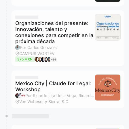
Organizaciones del presente:
Innovación, talento y
conexiones para competir en la
próxima década
Por Carlos Gonzalez
CAMPUS WORTEV
375 MXN
+66
Mexico City | Claude for Legal:
Workshop
Por Ricardo Lira de la Vega, Ricardo Rodriguez, Von Wobeser y Sierra, S.C., Rodrigo Ríos Barba y 1 más
Von Wobeser y Sierra, S.C.