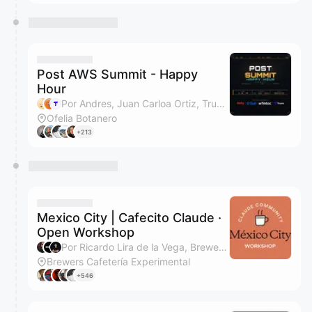
Post AWS Summit - Happy
Hour
Por Andres, Juan Carloa Ortiz, Truora, Ricardo Caballero y 1 más
Ofelia Botanero
+213
Mexico City | Cafecito Claude ·
Open Workshop
Por Ricardo Lira de la Vega, Brewers Cafetería Experimental y Toño Garcia
Brewers Cafetería Experimental
+546