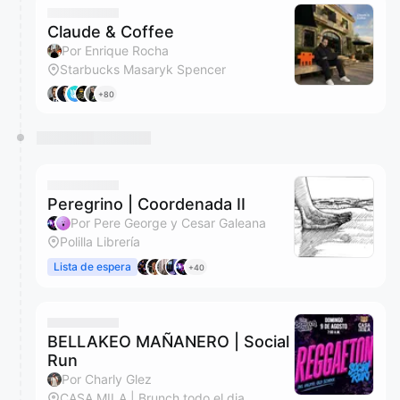
Claude & Coffee
Por Enrique Rocha
Starbucks Masaryk Spencer
+80
Peregrino | Coordenada II
Por Pere George y Cesar Galeana
Polilla Librería
Lista de espera
+40
BELLAKEO MAÑANERO | Social
Run
Por Charly Glez
CASA MILA | Brunch todo el dia