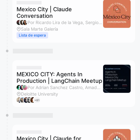
Mexico City | Claude
Conversation
Por Ricardo Lira de la Vega, Sergio Nouvel, Jésica Tapia, María Paulina Elizondo Gomez Palacio y 1 más
Sala Marte Galería
Lista de espera
MEXICO CITY: Agents In
Production | LangChain Meetup
Por Adrian Sanchez Castro, Amada (LangChain), Danny Lambert, Santander AI MX y 1 más
Deloitte University
+81
Mexico City | Claude for