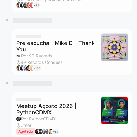
+54
Pre escucha - Mike D - Thank
You
Por 99 Records
99 Records Condesa
+106
Meetup Agosto 2026 |
PythonCDMX
Por PythonCDMX
Creai
Agotado
+68