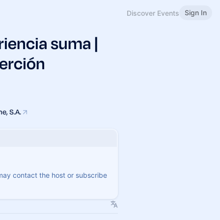
Sign In
Discover Events
riencia suma |
serción
e, S.A.
 may contact the host or subscribe