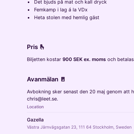
Det bjuds på mat och kall dryck
Femkamp i lag á la VDx
Heta stolen med hemlig gäst
Pris 🫰
Biljetten kostar
900 SEK ex. moms
och betalas 
Avanmälan 🚪
Avbokning sker senast den 20 maj genom att hör
chris@leet.se.
Location
Gazella
Västra Järnvägsgatan 23, 111 64 Stockholm, Sweden