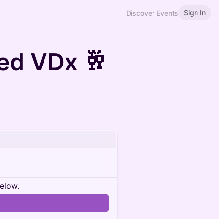
Sign In
Discover Events
ed VDx 🥂
below.