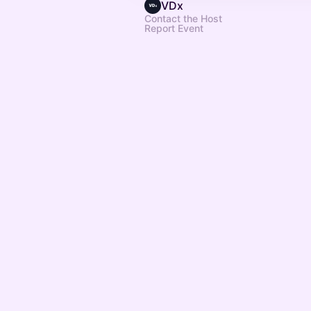
VDx
Contact the Host
Report Event