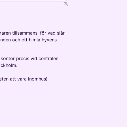
maren tillsammans, för vad slår
 handen och ett himla hyvens
 kontor precis vid centralen
ockholm.
heten att vara inomhus)