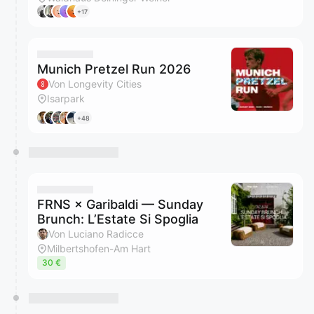
+17
Munich Pretzel Run 2026
Von Longevity Cities
Isarpark
+48
FRNS × Garibaldi — Sunday
Brunch: L’Estate Si Spoglia
Von Luciano Radicce
Milbertshofen-Am Hart
30 €