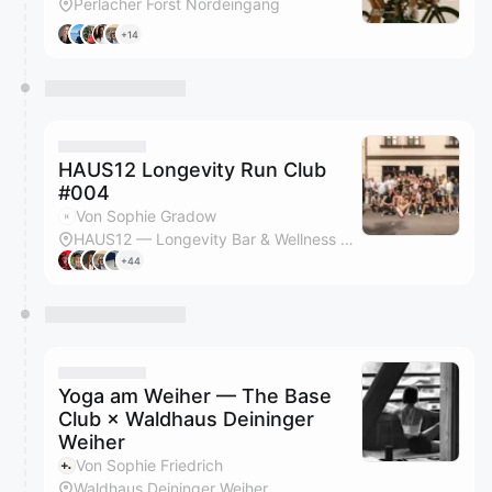
Perlacher Forst Nordeingang
+14
HAUS12 Longevity Run Club
#004
Von Sophie Gradow
HAUS12 — Longevity Bar & Wellness Store
+44
Yoga am Weiher — The Base
Club × Waldhaus Deininger
Weiher
Von Sophie Friedrich
Waldhaus Deininger Weiher