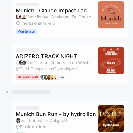
Munich | Claude Impact Lab
Von Michael Whelehan, Dr. Florian Steiner, Alexander Eiswirth & Steffi Kieffer
Theresienstraße 6
Warteliste
ADIZERO TRACK NIGHT
Von Campus Runners, Leo Weishaupt, Florine & Michel Nouguier
TUM Campus im Olympiapark
Ausverkauft
+136
Munich Bun Run - by hydro lion
Von Sebastian Oelighoff
Pinakotheken