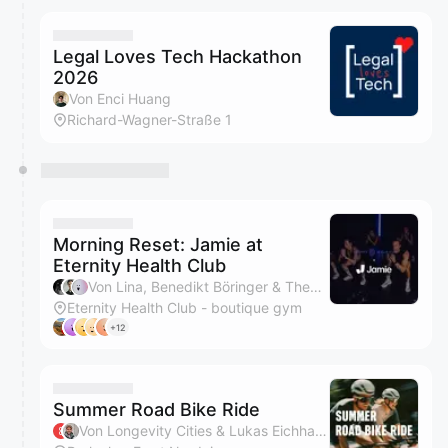
Legal Loves Tech Hackathon
2026
Von Enci Huang
Richard-Wagner-Straße 1
Morning Reset: Jamie at
Eternity Health Club
Von Lina, Benedikt Böringer & Theodor
Eternity Health Club - boutique gym
+12
Summer Road Bike Ride
Von Longevity Cities & Lukas Eichhammer