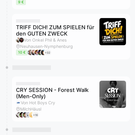
9 €
TRIFF DICH! ZUM SPIELEN für
den GUTEN ZWECK
Von Onkel Phil & Anes
Neuhausen-Nymphenburg
10 €
+32
CRY SESSION - Forest Walk
(Men-Only)
Von Hot Boys Cry
MilchHäusl
+16