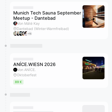
Munich Tech Sauna September
Meetup - Dantebad
Von Máté Kay
Dantebad (Winter-Warmfreibad)
+15
ANÍCE.WIESN 2026
Von ANÍCE.
Oktoberfest
89 €