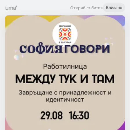
Влизане
Открий събития