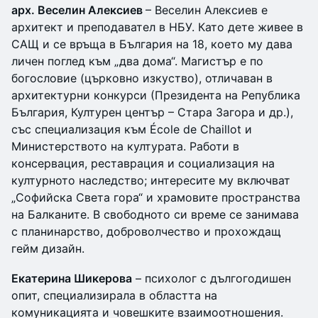
арх. Веселин Алексиев
– Веселин Алексиев е
архитект и преподавател в НБУ. Като дете живее в
САЩ и се връща в България на 18, което му дава
личен поглед към „два дома“. Магистър е по
богословие (църковно изкуство), отличаван в
архитектурни конкурси (Президента на Република
България, Културен център – Стара Загора и др.),
със специализация към École de Chaillot и
Министерството на културата. Работи в
консервация, реставрация и социализация на
културното наследство; интересите му включват
„Софийска Света гора“ и храмовите пространства
на Балканите. В свободното си време се занимава
с планинарство, доброволчество и прохождащ
гейм дизайн.
Екатерина Шикерова
– психолог с дългогодишен
опит, специализирала в областта на
комуникацията и човешките взаимоотношения.