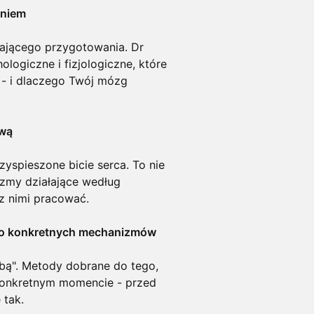
eniem
zającego przygotowania. Dr
ogiczne i fizjologiczne, które
 - i dlaczego Twój mózg
ową
zyspieszone bicie serca. To nie
izmy działające według
 z nimi pracować.
 do konkretnych mechanizmów
obą". Metody dobrane do tego,
konkretnym momencie - przed
 tak.