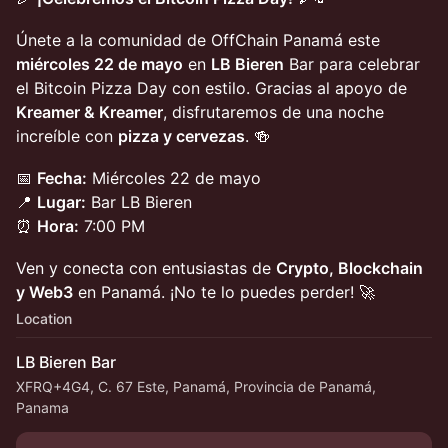
Únete a la comunidad de OffChain Panamá este
miércoles 22 de mayo
en
LB Bieren
Bar para celebrar
el Bitcoin Pizza Day con estilo. Gracias al apoyo de
Kreamer & Kreamer
, disfrutaremos de una noche
increíble con
pizza y cervezas
. 🍻
📅
Fecha:
Miércoles 22 de mayo
📍
Lugar:
Bar LB Bieren
⏰
Hora:
7:00 PM
Ven y conecta con entusiastas de
Crypto, Blockchain
y Web3
en Panamá. ¡No te lo puedes perder! 🚀
Location
LB Bieren Bar
XFRQ+4G4, C. 67 Este, Panamá, Provincia de Panamá,
Panama