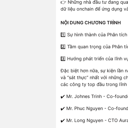
​👉 Những nhà đầu tư đang qu
dữ liệu onchain để ứng dụng v
NỘI DUNG CHƯƠNG TRÌNH
​1️⃣ Sự hình thành của Phân tíc
​2️⃣ Tầm quan trọng của Phân t
3️⃣ Hướng phát triển của lĩnh 
​Đặc biệt hơn nữa, sự kiện lần
và “sát thực” nhất với những c
các công ty top đầu trong lĩnh
​✔️ Mr. Johnes Trinh - Co-foun
✔️ ​Mr. Phuc Nguyen - Co-fou
​✔️ Mr. Long Nguyen - CTO Au