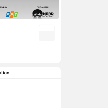
e
ation