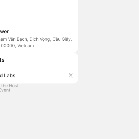
ower
hạm Văn Bạch, Dịch Vọng, Cầu Giấy,
100000, Vietnam
ts
d Labs
 the Host
Event