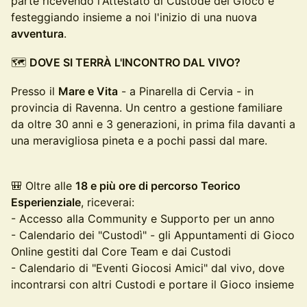
parte ricevendo l'Attestato di Custode del Gioco e
festeggiando insieme a noi l'inizio di una nuova
avventura
.
🗺️
DOVE SI TERRÀ L'INCONTRO DAL VIVO?
Presso il
Mare e Vita
- a Pinarella di Cervia - in
provincia di Ravenna. Un centro a gestione familiare
da oltre 30 anni e 3 generazioni, in prima fila davanti a
una meravigliosa pineta e a pochi passi dal mare.
🎒 Oltre alle
18 e più ore di percorso Teorico
Esperienziale
, riceverai:
- Accesso alla Community e Supporto per un anno
- Calendario dei "Custodì" - gli Appuntamenti di Gioco
Online gestiti dal Core Team e dai Custodi
- Calendario di "Eventi Giocosi Amici" dal vivo, dove
incontrarsi con altri Custodi e portare il Gioco insieme