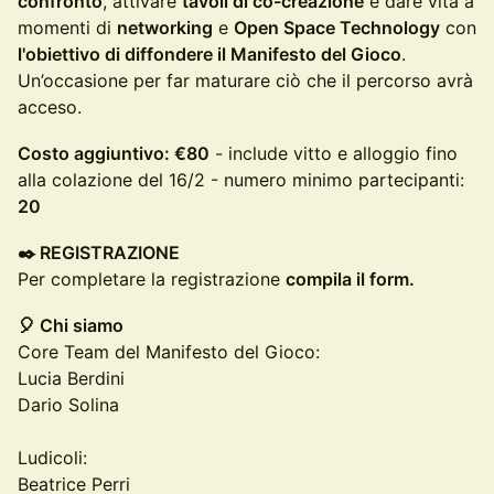
confronto
, attivare
tavoli di co-creazione
e dare vita a
momenti di
networking
e
Open Space Technology
con
l'obiettivo di diffondere il Manifesto del Gioco
.
Un’occasione per far maturare ciò che il percorso avrà
acceso.
Costo aggiuntivo: €80
- include vitto e alloggio fino
alla colazione del 16/2 - numero minimo partecipanti:
20
✒️ REGISTRAZIONE
​Per completare la registrazione
compila il form.
🎈 Chi siamo
Core Team del Manifesto del Gioco:
Lucia Berdini
Dario Solina
Ludicoli:
Beatrice Perri