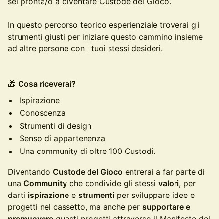
sei pronta/o a diventare Custode del Gioco.
In questo percorso teorico esperienziale troverai gli
strumenti giusti per iniziare questo cammino insieme
ad altre persone con i tuoi stessi desideri.
🎁
Cosa riceverai?
Ispirazione
Conoscenza
Strumenti di design
Senso di appartenenza
Una community di oltre 100 Custodi.
Diventando
Custode del Gioco
entrerai a far parte di
una
Community
che condivide gli stessi
valori
, per
darti
ispirazione
e
strumenti
per sviluppare idee e
progetti nel cassetto, ma anche per
supportare e
promuovere
questi progetti attraverso il Manifesto del